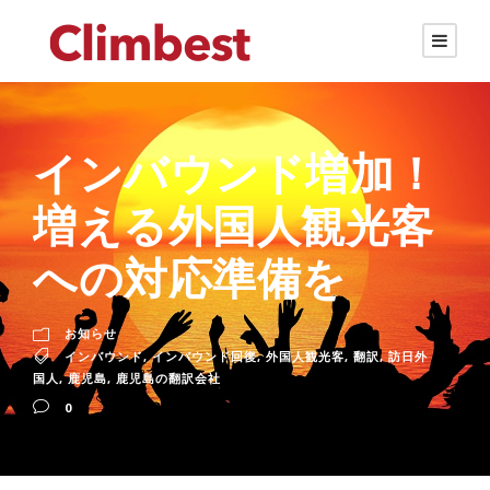
インバウンド増加！
増える外国人観光客
への対応準備を
お知らせ
インバウンド
,
インバウンド回復
,
外国人観光客
,
翻訳
,
訪日外
国人
,
鹿児島
,
鹿児島の翻訳会社
0